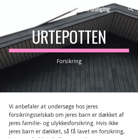
URTEPOTTEN - privat pasningsordninging
Skip to main content
Skip to navigation
URTEPOTTEN
Forsikring
Vi anbefaler at undersøge hos jeres 
forsikringsselskab om jeres barn er dækket af 
jeres familie- og ulykkesforsikring. Hvis ikke 
jeres barn er dækket, så få lavet en forsikring, 