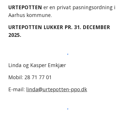
URTEPOTTEN
er en privat pasningsordning i
Aarhus kommune.
URTEPOTTEN LUKKER PR. 31. DECEMBER
2025.
Linda og Kasper Emkjær
Mobil: 28 71 77 01
E-mail:
linda@urtepotten-ppo.dk